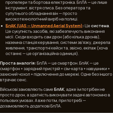
пропелери та бортова електроніка. БпЛА — це лише
інструмент, вістря списа. Без оператора та
супутнього обладнання він — просто
високотехнологічний виріб на полиці.
БпАК (UAS — Unmanned Aerial System)
:
Це
система
.
Це сукупність засобів, які забезпечують виконання
місії. Сюди входить сам дрон (або кілька дронів),
наземна станція керування, системи зв'язку, джерела
живлення, транспортні кейси та, звісно, екіпаж (хоча
останнє — це організаційна одиниця).
Проста аналогія:
БпЛА — це смартфон. БпАК — це
смартфон + зарядний пристрій + сім-карта + навушники +
захисний чохол + підключення до мережі. Одне без іншого
втрачає сенс.
Військові замовляють саме
БпАК
, адже їм потрібен не
просто дрон, а
здатність
виконувати задачі автономно в
польових умовах. А вже потім, при потребі —
дозамовляють додаткові БпЛА.