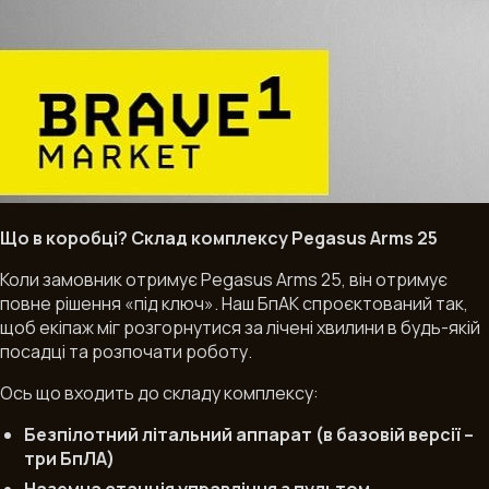
Що в коробці? Склад комплексу Pegasus Arms 25
Коли замовник отримує Pegasus Arms 25, він отримує
повне рішення «під ключ». Наш БпАК спроєктований так,
щоб екіпаж міг розгорнутися за лічені хвилини в будь-якій
посадці та розпочати роботу.
Ось що входить до складу комплексу:
Б
езпілотний літальний аппарат
(в базов
ій версії –
три БпЛА)
Наземна станція управління з пультом