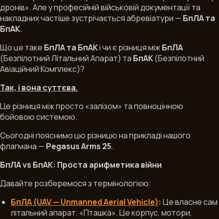
дронів». Але у професійній військовій документації та
накладних частіше зустрічається абревіатури —
БпЛА та
БпАК
.
Що це таке
БпЛА та
БпАК
і чи є різниця між
БпЛА
(Безпілотний Літальний Апарат) та
БпАК
(Безпілотний
Авіаційний Комплекс)?
22.01.2026
Так, і вона суттєва.
Це різниця між просто «залізом» та повноцінною
бойовою системою.
Сьогодні пояснимо цю різницю на прикладі нашого
флагмана —
Pegasus Arms 25
.
БпЛА vs БпАК: Проста арифметика війни
Давайте розберемося з термінологією:
БпЛА (UAV — Unmanned Aerial Vehicle)
:
Це власне сам
літальний апарат. «Пташка». Це корпус, мотори,