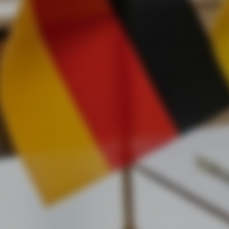
інвестиційного туру Brave1 US Roadshow
Українські оборонні технології більше не просто інтегрую
світовий ринок — вони починають диктувати свої правила г
Команда Pegasus Arms успішно завершила участь у
двотижневому інвестиційному турі Brave1 US Roadshow,
продемонструвавши беззаперечну конкурентну переваг
наших рішень перед провідними гравцями американськог
defense tech сектору.