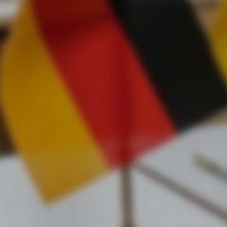
інвестиційного туру Brave1 US Roadshow
Українські оборонні технології більше не просто інтегрую
світовий ринок — вони починають диктувати свої правила г
Команда Pegasus Arms успішно завершила участь у
двотижневому інвестиційному турі Brave1 US Roadshow,
продемонструвавши беззаперечну конкурентну переваг
наших рішень перед провідними гравцями американськог
defense tech сектору.