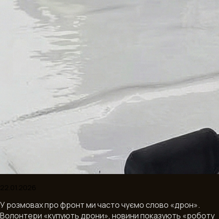
У розмовах про фронт ми часто чуємо слово «дрон».
Волонтери «купують дрони», новини показують «роботу