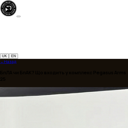
UK
EN
←
Назад
БпЛА чи БпАК? Що входить у комплекс Pegasus
25