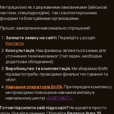
Ми працюємо як з державними замовниками (військові
частини, спецпідрозділи), так і з волонтерськими
фондами та благодійними організаціями.
Процес замовлення максимально спрощений:
Залиште заявку на сайті.
Перейдіть у розділ
Контакти
.
Консультація.
Наш фахівець зв'яжеться з вами для
уточнення технічних вимог (тип задач, необхідне
додаткове обладнання).
Виробництво та комплектація.
Ми збираємо БпАК
під ваші потреби, проводимо фінальні тестування та
обліт.
Навчання операторів БпЛА
.
При передачі комплексу
ми проводимо повноцінне навчання екіпажу в
навчальному центрі
«НЦВТ МІСТ»
.
Готові підсилити свій підрозділ?
Не шукайте просто
дрон. Шукайте рішення. Обирайте
Pegasus Arms 25
.