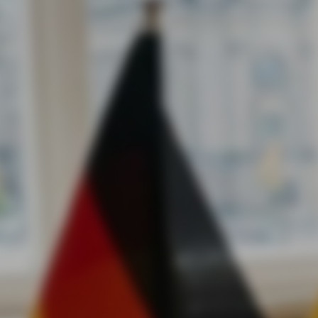
Pegasus Arms завойовує ринок США: підсумки масштабно