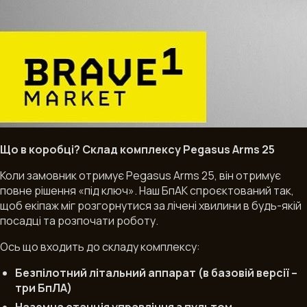
Що в коробці? Склад комплексу Pegasus Arms 25
Коли замовник отримує Pegasus Arms 25, він отримує
повне рішення «під ключ». Наш БпАК спроєктований так,
щоб екіпаж міг розгорнутися за лічені хвилини в будь-якій
посадці та розпочати роботу.
Ось що входить до складу комплексу:
Б
езпілотний літальний аппарат
(в базов
ій версії –
три БпЛА)
Наземна станція управління з пультом