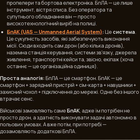
пропелери та бортова електроніка. БпЛА — це лише
інструмент, вістря списа. Без оператора та
супутнього обладнання він — просто
високотехнологічний виріб на полиці.
БпАК (UAS — Unmanned Aerial System)
:
Це
система
.
Це сукупність засобів, які забезпечують виконання
місії. Сюди входить сам дрон (або кілька дронів),
наземна станція керування, системи зв'язку, джерела
живлення, транспортні кейси та, звісно, екіпаж (хоча
останнє — це організаційна одиниця).
Проста аналогія:
БпЛА — це смартфон. БпАК — це
смартфон + зарядний пристрій + сім-карта + навушники +
захисний чохол + підключення до мережі. Одне без іншого
втрачає сенс.
Військові замовляють саме
БпАК
, адже їм потрібен не
просто дрон, а
здатність
виконувати задачі автономно в
польових умовах. А вже потім, при потребі —
дозамовляють додаткові БпЛА.