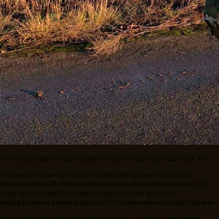
Українські інновації та німецькі технології: Pegasus Arms т
Rohde & Schwarz розроблятимуть новітні системи розвідк
Знайти ворога раніше, ніж він запустить свій дрон. Українс
компанія Pegasus Arms підписала Меморандум про
взаєморозуміння з німецькою компанією Rohde & Schwarz
Сторони об'єднують зусилля для створення передових р
у сфері повітряної розвідки та радіоелектронної підтримки
Головною метою переговорів між компаніями є поєднанн
технологічних рішень від Pegasus Arms та Rohde & Schwar
дозволить суттєво розширити можливості дронів для їх
використання у військовій сфері.