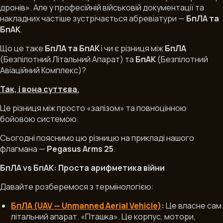
дронів». Але у професійній військовій документації та
накладних частіше зустрічається абревіатури —
БпЛА та
БпАК
.
Що це таке
БпЛА та
БпАК
і чи є різниця між
БпЛА
(Безпілотний Літальний Апарат) та
БпАК
(Безпілотний
Авіаційний Комплекс)?
22.01.2026
Так, і вона суттєва.
Це різниця між просто «залізом» та повноцінною
бойовою системою.
Сьогодні пояснимо цю різницю на прикладі нашого
флагмана —
Pegasus Arms 25
.
БпЛА vs БпАК: Проста арифметика війни
Давайте розберемося з термінологією:
БпЛА (UAV — Unmanned Aerial Vehicle)
:
Це власне сам
літальний апарат. «Пташка». Це корпус, мотори,